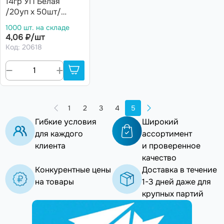
14гр УП Белая
/20уп х 50шт/
(1000шт)
1000 шт. на складе
4,06 ₽/шт
Код: 20618
1
2
3
4
5
Гибкие условия
Широкий
для каждого
ассортимент
клиента
и проверенное
качество
Конкурентные цены
Доставка в течение
на товары
1-3 дней даже для
крупных партий