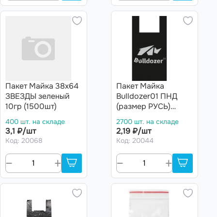
Пакет Майка 38х64
Пакет Майка
ЗВЕЗДЫ зеленый
Bulldozer01 ПНД
10гр (1500шт)
(размер РУСЬ)
30(8)*55, 18мкм,
400 шт. на складе
2700 шт. на складе
черный, печать 1+0,
3,1 ₽/шт
2,19 ₽/шт
1000 в упаковке
Код: 20068
Код: 20044