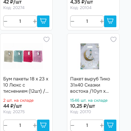
42 ₽/шт
4,35 ₽/шт
Код: 20274
Код: 20104
Бум пакеты 18 х 23 х
Пакет выруб Тико
10 Люкс с
31х40 Сказки
тиснением (12шт) /
востока /10уп х
Артикул: L575
50шт/ (500шт)
2 шт. на складе
1546 шт. на складе
ламин.
44 ₽/шт
10,25 ₽/шт
Код: 20275
Код: 20170