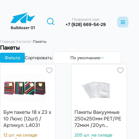
Позвоните нам
+7 (928) 669-54-29
Главная
Каталог
Пакеты
Пакеты
Фильтр
Сортировать:
По умолчанию
Бум пакеты 18 х 23 х
Пакеты Вакуумные
10 Люкс (12шт) /
250х250мм PET/PЕ
Артикул: L4031
72мкм /20уп
х100шт/ (2000шт)
12 шт. на складе
205 шт. на складе