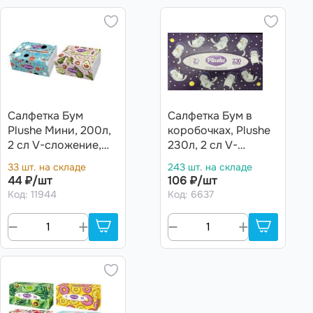
Салфетка Бум
Салфетка Бум в
Plushe Мини, 200л,
коробочках, Plushe
2 сл V-сложение,
230л, 2 сл V-
200*128, Ассорти,
сложение Ассорти
33 шт. на складе
243 шт. на складе
36 (Карпы-Зебра)
20 в кор (Корги,
44 ₽/шт
106 ₽/шт
Зайцы, Протея,
Код: 11944
Код: 6637
Совы