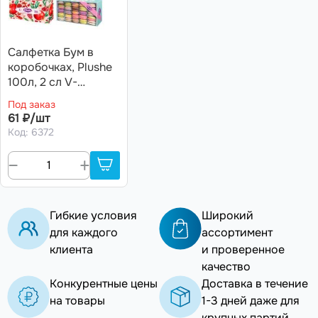
Салфетка Бум в
коробочках, Plushe
100л, 2 сл V-
сложение
Под заказ
(Марокко, Гранат,
61 ₽/шт
Цветная клетка,
Код: 6372
Макарон)
Гибкие условия
Широкий
для каждого
ассортимент
клиента
и проверенное
качество
Конкурентные цены
Доставка в течение
на товары
1-3 дней даже для
крупных партий