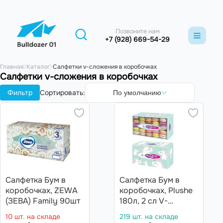
Позвоните нам
+7 (928) 669-54-29
Главная
Каталог
Салфетки v-сложения в коробочках
Салфетки v-сложения в коробочках
Фильтр
Сортировать:
По умолчанию
Салфетка Бум в
Салфетка Бум в
коробочках, ZEWA
коробочках, Plushe
(ЗЕВА) Family 90шт
180л, 2 сл V-
сложение,
10 шт. на складе
219 шт. на складе
Единороги, Цветы