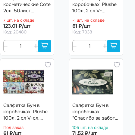
косметические Cote
коробочках, Plushe
2сл. 50лист
100л, 2 сл V-
Голубой тубус
сложение 35 в кор
7 шт. на складе
-1 шт. на складе
(Пончики, Авокадо,
123,01 ₽/шт
61 ₽/шт
Италия, Макарон)
Код: 20480
Код: 7038
Салфетка Бум в
Салфетка Бум в
коробочках, Plushe
коробочках,
100л, 2 сл V-сл.
"Спасибо за заботу
(Новог.поезд,
о природе" Ассорти
Под заказ
105 шт. на складе
Новог.игруш.,
180л, 2 сл V-
61 ₽/шт
71,52 ₽/шт