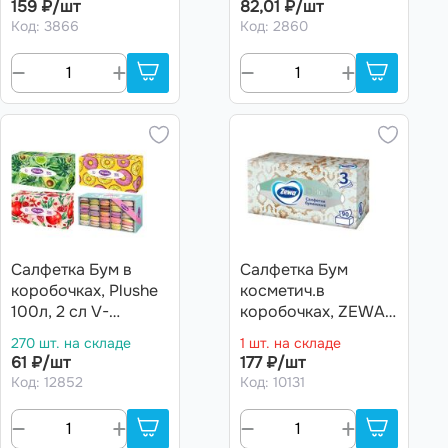
159 ₽/шт
82,01 ₽/шт
акварель, 25шт в
Код: 3866
Код: 2860
кор. АРТ.
Салфетка Бум в
Салфетка Бум
коробочках, Plushe
косметич.в
100л, 2 сл V-
коробочках, ZEWA
сложение (Оливки,
(ЗЕВА) DELUXE 3сл.
270 шт. на складе
1 шт. на складе
Макаронс,
90шт
61 ₽/шт
177 ₽/шт
Клубника, Гиацинт)
Код: 12852
Код: 10131