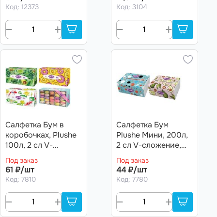
Новог.орн.,
сложение, 25 в кор
Код: 12373
Код: 3104
зимн.лес)
Салфетка Бум в
Салфетка Бум
коробочках, Plushe
Plushe Мини, 200л,
100л, 2 сл V-
2 сл V-сложение,
сложение 35 в кор
200*128, Ассорти,
Под заказ
Под заказ
(Карпы, Донаты,
36 (Авокадо-
61 ₽/шт
44 ₽/шт
Авокадо, Макаронс
Шарики)
Код: 7810
Код: 7780