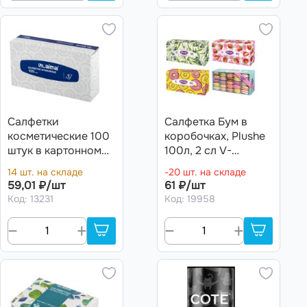
Салфетки
Салфетка Бум в
косметические 100
коробочках, Plushe
штук в картонном
100л, 2 сл V-
боксе 2-слойные,
сложение
14 шт. на складе
-20 шт. на складе
LAIMA/ЛАЙМА,
(Гирлянды, Зимный
59,01 ₽/шт
61 ₽/шт
19,5х20см
узор, Игрушки,
Код: 13231
Код: 19958
Поезд)