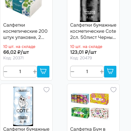
Салфетки
Салфетки бумажные
косметические 200
косметические Cote
штук упаковке, 2
2сл. 50лист Черный
слоя, 13,5х19 см,
тубус
10 шт. на складе
10 шт. на складе
LAIMA PREMIUM
66,02 ₽/шт
123,01 ₽/шт
UNIT PACK
Код: 20371
Код: 20479
Салфетки бумажные
Салфетка Бум в