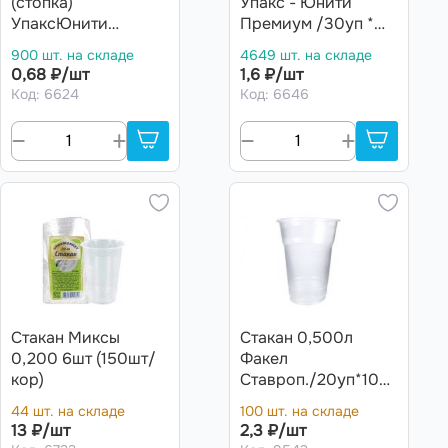
(стопка)
Упакс - Юнити
УпаксЮнити
Премиум /30уп *
ЭКОНОМ прозр.
100шт/ (3000шт)
900 шт. на складе
4649 шт. на складе
/40уп * 100шт/
(шт.)
0,68 ₽/шт
1,6 ₽/шт
(4000 шт)
Код: 6624
Код: 6646
Стакан Миксы
Стакан 0,500л
0,200 6шт (150шт/
Факел
кор)
Ставроп./20уп*100
шт/ (2000шт)4,5гр
44 шт. на складе
100 шт. на складе
13 ₽/шт
2,3 ₽/шт