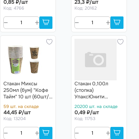
0,85 ₽/шт
23,3 ₽/шт
Код: 4766
Код: 20162
Стакан Миксы
Стакан 0,100л
250мл (бум) "Кофе
(стопка)
Тайм" 10 шт (60шт/
УпаксЮнити
кор)
ЭКОНОМ ЧЕРНЫЙ
59 шт. на складе
20200 шт. на складе
/40уп * 100шт/
44,45 ₽/шт
0,49 ₽/шт
(4000 шт)
Код: 13204
Код: 11753