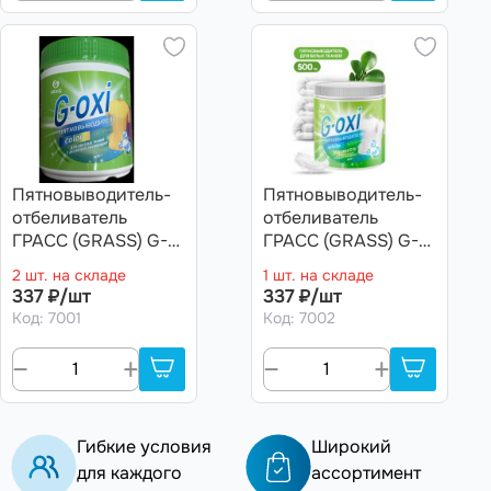
Пятновыводитель-
Пятновыводитель-
отбеливатель
отбеливатель
ГРАСС (GRASS) G-
ГРАСС (GRASS) G-
oxi для цветных
oxi для белых
2 шт. на складе
1 шт. на складе
тканей с акт.
тканей с акт.
337 ₽/шт
337 ₽/шт
кислородом 500гр
кислородом 500гр
Код: 7001
Код: 7002
порошок
порошок ,А
Гибкие условия
Широкий
для каждого
ассортимент