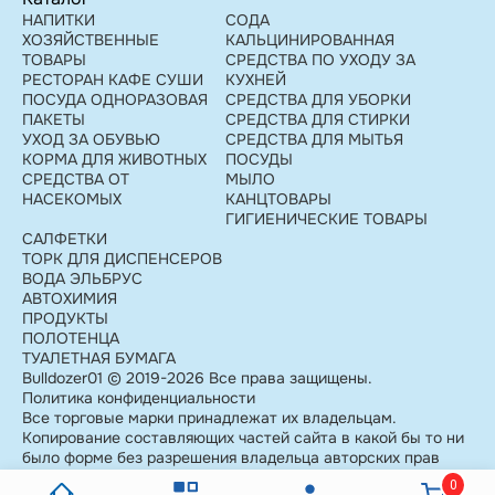
НАПИТКИ
СОДА
ХОЗЯЙСТВЕННЫЕ
КАЛЬЦИНИРОВАННАЯ
ТОВАРЫ
СРЕДСТВА ПО УХОДУ ЗА
РЕСТОРАН КАФЕ СУШИ
КУХНЕЙ
ПОСУДА ОДНОРАЗОВАЯ
СРЕДСТВА ДЛЯ УБОРКИ
ПАКЕТЫ
СРЕДСТВА ДЛЯ СТИРКИ
УХОД ЗА ОБУВЬЮ
СРЕДСТВА ДЛЯ МЫТЬЯ
КОРМА ДЛЯ ЖИВОТНЫХ
ПОСУДЫ
СРЕДСТВА ОТ
МЫЛО
НАСЕКОМЫХ
КАНЦТОВАРЫ
ГИГИЕНИЧЕСКИЕ ТОВАРЫ
САЛФЕТКИ
ТОРК ДЛЯ ДИСПЕНСЕРОВ
ВОДА ЭЛЬБРУС
АВТОХИМИЯ
ПРОДУКТЫ
ПОЛОТЕНЦА
ТУАЛЕТНАЯ БУМАГА
Bulldozer01 © 2019-2026 Все права защищены.
Политика конфиденциальности
Все торговые марки принадлежат их владельцам.
Копирование составляющих частей сайта в какой бы то ни
было форме без разрешения владельца авторских прав
запрещено
0