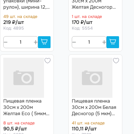
упаковки (мини-
30см х 200м
рулон), ширина 12,5
Желтая Десногор
см, длина 200 м,
(6,7 мкм) (10 рул)
49 шт. на складе
1 шт. на складе
0,46 кг, 20 мкм
219 ₽/шт
170 ₽/шт
603038
Код: 4895
Код: 5554
Пищевая пленка
Пищевая пленка
30см х 200м
30см х 200м Белая
Желтая Eco ( 5мкм)
Десногор (5 мкм)
(6 рул)
(9рул)
8 шт. на складе
41 шт. на складе
90,5 ₽/шт
110,11 ₽/шт