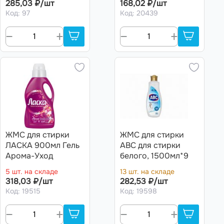
285,03 ₽/шт
168,02 ₽/шт
(Арт.126122)
Код: 97
Код: 20439
ЖМС для стирки
ЖМС для стирки
ЛАСКА 900мл Гель
ABC для стирки
Арома-Уход
белого, 1500мл*9
5 шт. на складе
13 шт. на складе
318,03 ₽/шт
282,53 ₽/шт
Код: 19515
Код: 19598