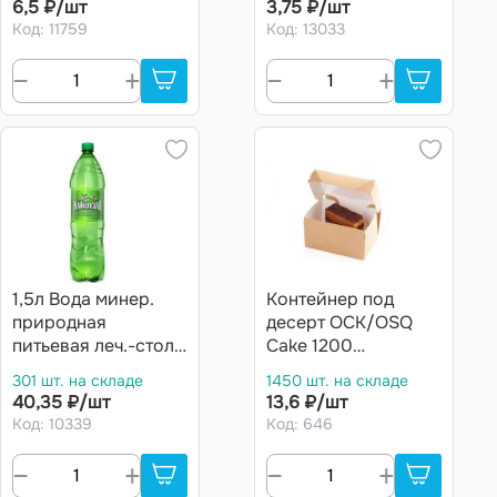
6,5 ₽/шт
3,75 ₽/шт
Код: 11759
Код: 13033
1,5л Вода минер.
Контейнер под
природная
десерт ОСК/OSQ
питьевая леч.-стол.
Cake 1200
гидрокарбон.натри
150х100х85 (300шт)
301 шт. на складе
1450 шт. на складе
евая газ.
50*уп
40,35 ₽/шт
13,6 ₽/шт
МАЙКОПСКАЯ ПЭТ
Код: 10339
Код: 646