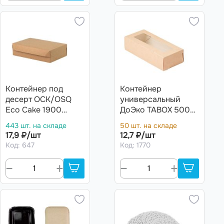
Контейнер под
Контейнер
десерт ОСК/OSQ
универсальный
Eco Cake 1900
ДоЭко TABOX 500gl
230х140х60
170х70х40мм с
443 шт. на складе
50 шт. на складе
(300шт)
окном (400шт)
17,9 ₽/шт
12,7 ₽/шт
Код: 647
Код: 1770