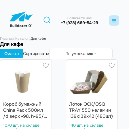
Позвоните нам
+7 (928) 669-54-29
Главная
Каталог
Для кафе
Для кафе
Фильтр
Сортировать:
По умолчанию
Короб бумажный
Лоток ОСК/OSQ
China Pack 500мл
TRAY 550 неламин
/d верх -98, h-95/
139х139х42 (480шт)
КРАФТ (50шт*16уп,
1070 шт. на складе
140 шт. на складе
800шт)