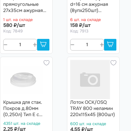
прямоугольные
d=16 см ажурная
27х35см ажурная
(8упх250шт)
(8упх250шт)
Горница/Авиора
1 шт. на складе
6 шт. на складе
580 ₽/шт
158 ₽/шт
Код: 7849
Код: 7913
Крышка для стак.
Лоток ОСК/OSQ
Покров д.80мм
TRAY 800 неламин
(0,250л) Тип Е с
220х115х45 (800шт)
закрыв. носиком
4351 шт. на складе
600 шт. на складе
Прозрачная (20уп
2,25 ₽/шт
4,55 ₽/шт